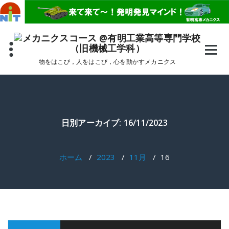
コ
ン
テ
ン
ツ
へ
物をはこび，人をはこび，心を動かすメカニクス
ス
キ
ッ
プ
日別アーカイブ: 16/11/2023
ホーム
/
2023
/
11月
/
16