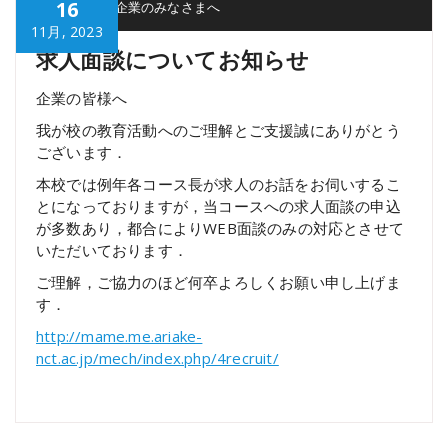
16
mech
企業のみなさまへ
11月, 2023
求人面談についてお知らせ
企業の皆様へ
我が校の教育活動へのご理解とご支援誠にありがとう
ございます．
本校では例年各コース長が求人のお話をお伺いするこ
とになっておりますが，当コースへの求人面談の申込
が多数あり，都合によりWEB面談のみの対応とさせて
いただいております．
ご理解，ご協力のほど何卒よろしくお願い申し上げま
す．
http://mame.me.ariake-
nct.ac.jp/mech/index.php/4recruit/